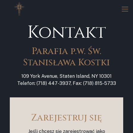
Kontakt
Parafia p.w. Św.
Stanisława Kostki
109 York Avenue, Staten Island, NY 10301
Telefon: (718) 447-3937, Fax: (718) 815-5733
Zarejestruj się
Jeśli chcesz się zarejestrować jako