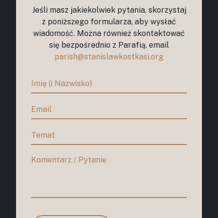
Jeśli masz jakiekolwiek pytania, skorzystaj
z poniższego formularza, aby wysłać
wiadomość. Można również skontaktować
się bezpośrednio z Parafią, email
parish@stanislawkostkasi.org
K
o
n
t
a
k
t
z
n
a
m
i